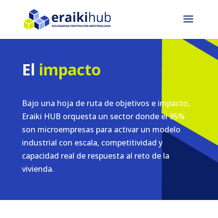
El
impacto
Bajo una hoja de ruta de objetivos e impacto,
Eraiki HUB orquesta un sector donde el 95%
son microempresas para activar un modelo
industrial con escala, competitividad y
capacidad real de respuesta al reto de la
vivienda.