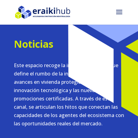
Noticias
Este espacio recoge la información clave que
define el rumbo de la industria, desde los
avances en vivienda protegida hasta la
innovación tecnológica y las nuevas
promociones certificadas. A través de este
canal, se articulan los hitos que conectan las
capacidades de los agentes del ecosistema con
las oportunidades reales del mercado.