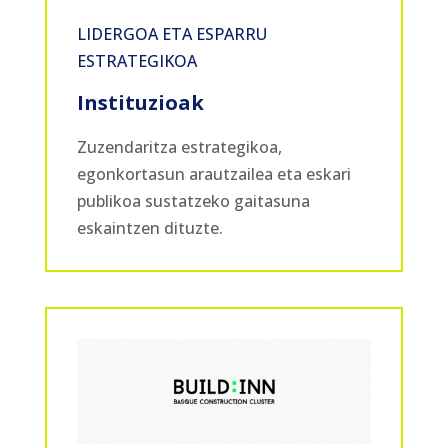
LIDERGOA ETA ESPARRU
ESTRATEGIKOA
Instituzioak
Zuzendaritza estrategikoa,
egonkortasun arautzailea eta eskari
publikoa sustatzeko gaitasuna
eskaintzen dituzte.