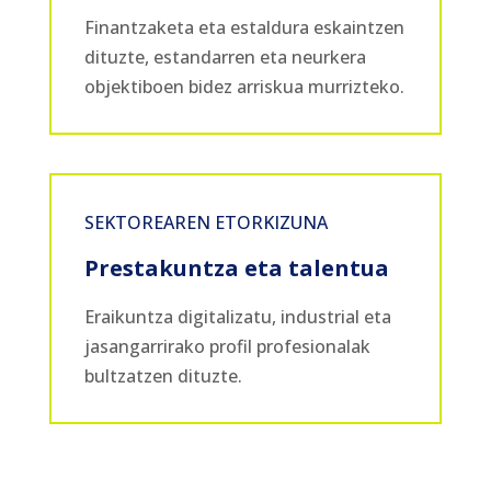
Finantzaketa eta estaldura eskaintzen
dituzte, estandarren eta neurkera
objektiboen bidez arriskua murrizteko.
SEKTOREAREN ETORKIZUNA
Prestakuntza eta talentua
Eraikuntza digitalizatu, industrial eta
jasangarrirako profil profesionalak
bultzatzen dituzte.