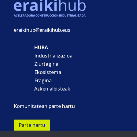
eraikihub@eraikihub.eus
HUBA
Industrializazioa
Ziurtagiria
Ekosistema
Eragina
Azken albisteak
Komunitatean parte hartu
Parte hartu