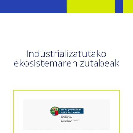
Industrializatutako
ekosistemaren zutabeak