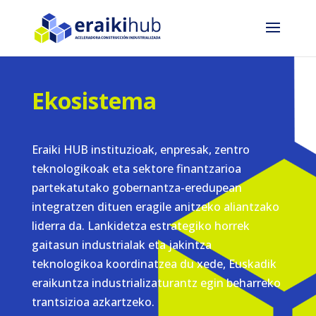
Ekosistema
Eraiki HUB instituzioak, enpresak, zentro
teknologikoak eta sektore finantzarioa
partekatutako gobernantza-eredupean
integratzen dituen eragile anitzeko aliantzako
liderra da. Lankidetza estrategiko horrek
gaitasun industrialak eta jakintza
teknologikoa koordinatzea du xede, Euskadik
eraikuntza industrializaturantz egin beharreko
trantsizioa azkartzeko.