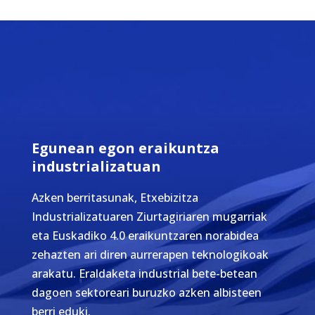
Egunean egon eraikuntza
industrializatuan
Azken berritasunak, Etxebizitza
Industrializatuaren Ziurtagiriaren mugarriak
eta Euskadiko 4.0 eraikuntzaren norabidea
zehazten ari diren aurrerapen teknologikoak
arakatu. Eraldaketa industrial bete-betean
dagoen sektoreari buruzko azken albisteen
berri eduki.