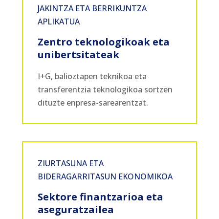
JAKINTZA ETA BERRIKUNTZA
APLIKATUA
Zentro teknologikoak eta
unibertsitateak
I+G, balioztapen teknikoa eta
transferentzia teknologikoa sortzen
dituzte enpresa-sarearentzat.
ZIURTASUNA ETA
BIDERAGARRITASUN EKONOMIKOA
Sektore finantzarioa eta
aseguratzailea