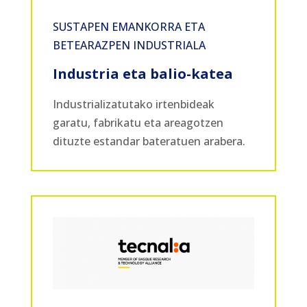
SUSTAPEN EMANKORRA ETA
BETEARAZPEN INDUSTRIALA
Industria eta balio-katea
Industrializatutako irtenbideak
garatu, fabrikatu eta areagotzen
dituzte estandar bateratuen arabera.