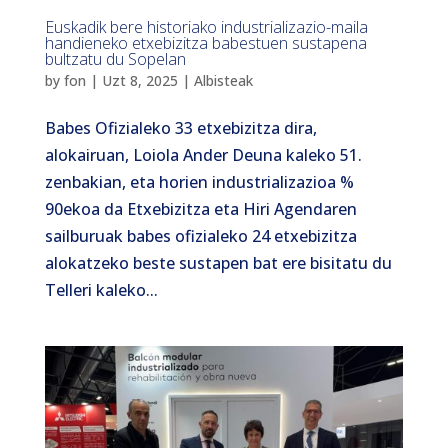
Euskadik bere historiako industrializazio-maila
handieneko etxebizitza babestuen sustapena
bultzatu du Sopelan
by
fon
|
Uzt 8, 2025
|
Albisteak
Babes Ofizialeko 33 etxebizitza dira,
alokairuan, Loiola Ander Deuna kaleko 51.
zenbakian, eta horien industrializazioa %
90ekoa da Etxebizitza eta Hiri Agendaren
sailburuak babes ofizialeko 24 etxebizitza
alokatzeko beste sustapen bat ere bisitatu du
Telleri kaleko...