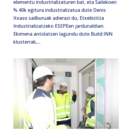
elementu industrializaturen bat, eta Sailekoen
% 40k egitura industrializatua dute Denis
Itxaso sailburuak adierazi du, Etxebizitza
Industrializatzeko ESEPEen jardunaldian.
Ekimena antolatzen lagundu dute Build:INN
klusterrak,...