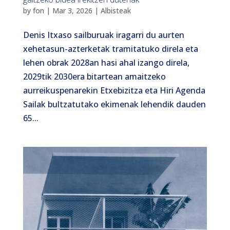
by
fon
|
Mar 3, 2026
|
Albisteak
Denis Itxaso sailburuak iragarri du aurten
xehetasun-azterketak tramitatuko direla eta
lehen obrak 2028an hasi ahal izango direla,
2029tik 2030era bitartean amaitzeko
aurreikuspenarekin Etxebizitza eta Hiri Agenda
Sailak bultzatutako ekimenak lehendik dauden
65...