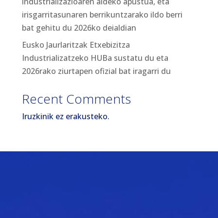
industrializazioaren aldeko apustua, eta
irisgarritasunaren berrikuntzarako ildo berri
bat gehitu du 2026ko deialdian
Eusko Jaurlaritzak Etxebizitza
Industrializatzeko HUBa sustatu du eta
2026rako ziurtapen ofizial bat iragarri du
Recent Comments
Iruzkinik ez erakusteko.