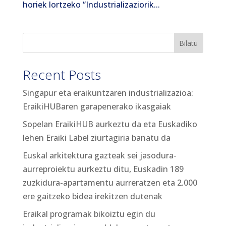
horiek lortzeko “Industrializaziorik...
Bilatu
Recent Posts
Singapur eta eraikuntzaren industrializazioa:
EraikiHUBaren garapenerako ikasgaiak
Sopelan EraikiHUB aurkeztu da eta Euskadiko
lehen Eraiki Label ziurtagiria banatu da
Euskal arkitektura gazteak sei jasodura-
aurreproiektu aurkeztu ditu, Euskadin 189
zuzkidura-apartamentu aurreratzen eta 2.000
ere gaitzeko bidea irekitzen dutenak
Eraikal programak bikoiztu egin du