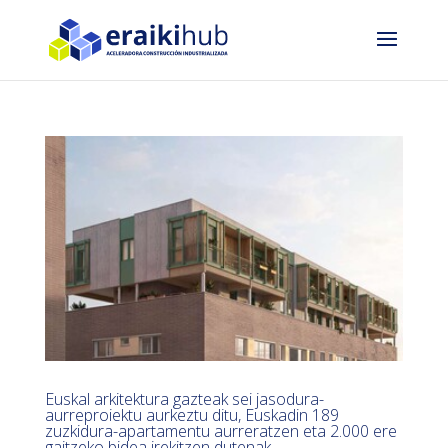
Euskal arkitektura gazteak sei jasodura-
aurreproiektu aurkeztu ditu, Euskadin 189
zuzkidura-apartamentu aurreratzen eta 2.000 ere
gaitzeko bidea irekitzen dutenak