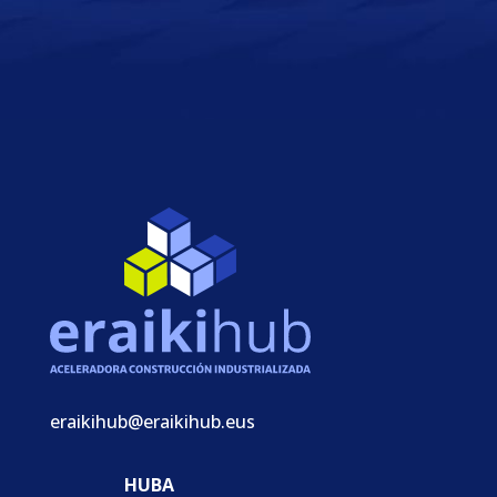
eraikihub@eraikihub.eus
HUBA