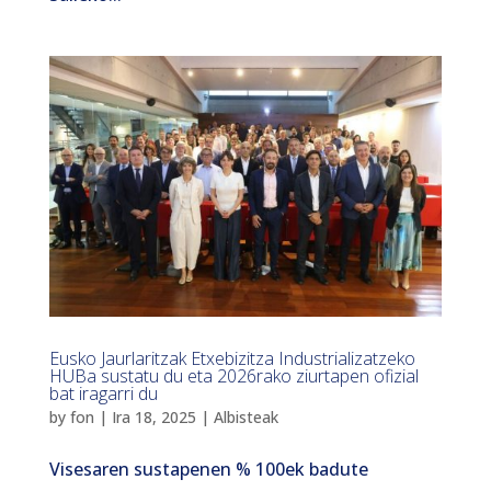
Eusko Jaurlaritzak Etxebizitza Industrializatzeko
HUBa sustatu du eta 2026rako ziurtapen ofizial
bat iragarri du
by
fon
|
Ira 18, 2025
|
Albisteak
Visesaren sustapenen % 100ek badute