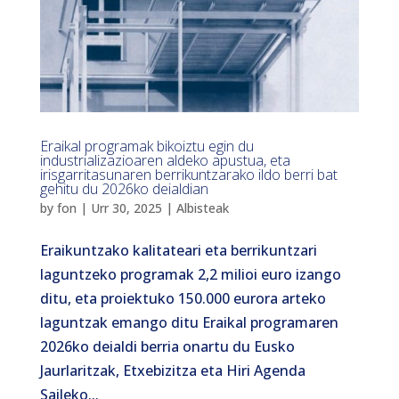
Eraikal programak bikoiztu egin du
industrializazioaren aldeko apustua, eta
irisgarritasunaren berrikuntzarako ildo berri bat
gehitu du 2026ko deialdian
by
fon
|
Urr 30, 2025
|
Albisteak
Eraikuntzako kalitateari eta berrikuntzari
laguntzeko programak 2,2 milioi euro izango
ditu, eta proiektuko 150.000 eurora arteko
laguntzak emango ditu Eraikal programaren
2026ko deialdi berria onartu du Eusko
Jaurlaritzak, Etxebizitza eta Hiri Agenda
Saileko...