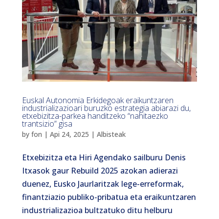
Euskal Autonomia Erkidegoak eraikuntzaren
industrializazioari buruzko estrategia abiarazi du,
etxebizitza-parkea handitzeko “nahitaezko
trantsizio” gisa
by
fon
|
Api 24, 2025
|
Albisteak
Etxebizitza eta Hiri Agendako sailburu Denis
Itxasok gaur Rebuild 2025 azokan adierazi
duenez, Eusko Jaurlaritzak lege-erreformak,
finantziazio publiko-pribatua eta eraikuntzaren
industrializazioa bultzatuko ditu helburu