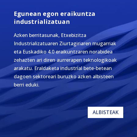
Egunean egon eraikuntza
industrializatuan
Azken berritasunak, Etxebizitza
Industrializatuaren Ziurtagiriaren mugarriak
eta Euskadiko 4.0 eraikuntzaren norabidea
zehazten ari diren aurrerapen teknologikoak
arakatu. Eraldaketa industrial bete-betean
dagoen sektoreari buruzko azken albisteen
berri eduki.
ALBISTEAK